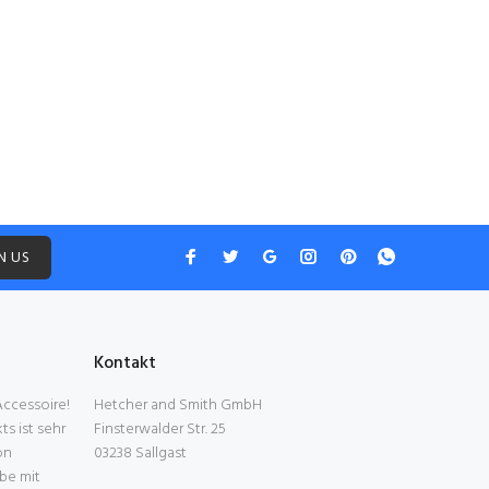
f the rectangle image is not a responsive
N US
Kontakt
 Accessoire!
Hetcher and Smith GmbH
s ist sehr
Finsterwalder Str. 25
on
03238 Sallgast
be mit