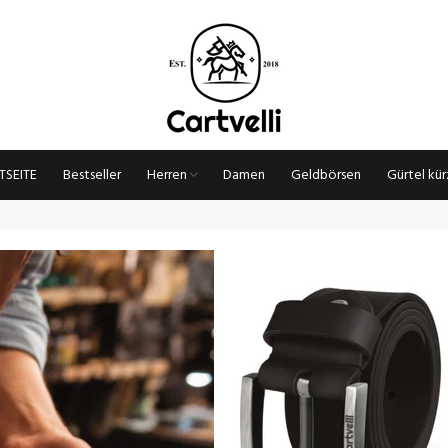
TSEITE
Bestseller
Herren
Damen
Geldbörsen
Gürtel kü