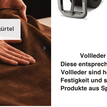
ürtel
GREA
G