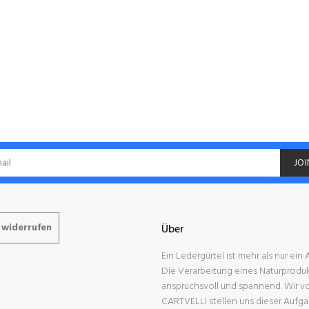
Example o
JOI
 widerrufen
Über
Ein Ledergürtel ist mehr als nur ein
Die Verarbeitung eines Naturprodukt
anspruchsvoll und spannend. Wir v
CARTVELLI stellen uns dieser Aufga