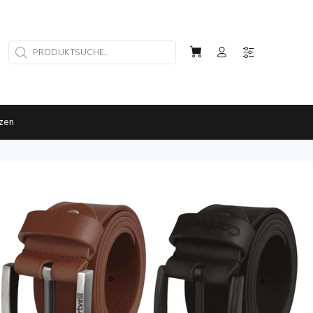
rzen
930x800px