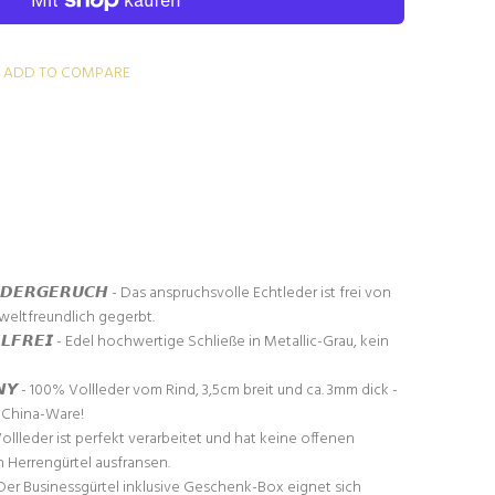
ADD TO COMPARE
𝘿𝙀𝙍𝙂𝙀𝙍𝙐𝘾𝙃 - Das anspruchsvolle Echtleder ist frei von
eltfreundlich gegerbt.
𝙀𝙇𝙁𝙍𝙀𝙄 - Edel hochwertige Schließe in Metallic-Grau, kein
𝙉𝙔 - 100% Vollleder vom Rind, 3,5cm breit und ca. 3mm dick -
e China-Ware!
s Vollleder ist perfekt verarbeitet und hat keine offenen
n Herrengürtel ausfransen.
 - Der Businessgürtel inklusive Geschenk-Box eignet sich