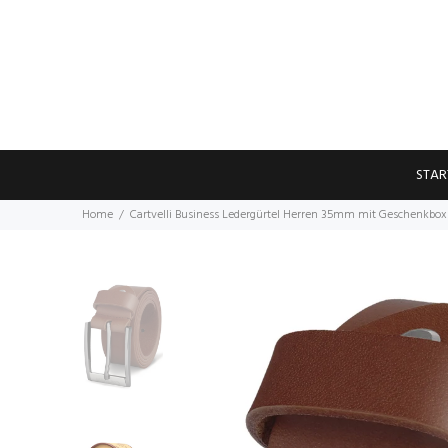
STAR
Home
Cartvelli Business Ledergürtel Herren 35mm mit Geschenkbox