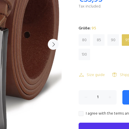
Tax included.
Größe:
95
80
85
90
9
130
Size guide
Ship
I agree with the terms a