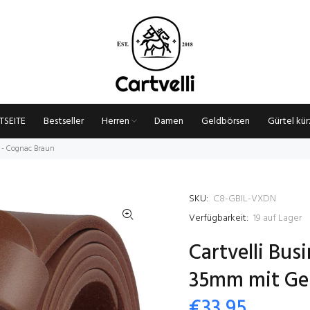
TSEITE
Bestseller
Herren
Damen
Geldbörsen
Gürtel kü
 - Cognac Braun
SKU:
C8-GBIL-VXDN
Verfügbarkeit:
19
auf Lager
Cartvelli Bus
35mm mit Ge
€33,95