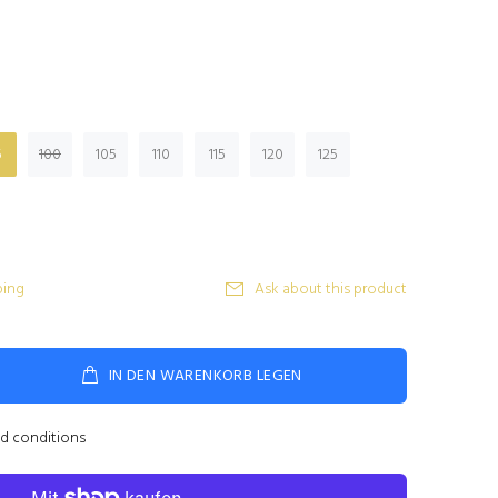
5
100
105
110
115
120
125
ping
Ask about this product
IN DEN WARENKORB LEGEN
nd conditions