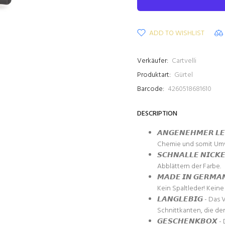
ADD TO WISHLIST
Verkäufer:
Cartvelli
Produktart:
Gürtel
Barcode:
4260518681610
DESCRIPTION
𝘼𝙉𝙂𝙀𝙉𝙀𝙃𝙈𝙀𝙍 𝙇
Chemie und somit Umw
𝙎𝘾𝙃𝙉𝘼𝙇𝙇𝙀 𝙉𝙄𝘾
Abblättern der Farbe.
𝙈𝘼𝘿𝙀 𝙄𝙉 𝙂𝙀𝙍𝙈
Kein Spaltleder! Kein
𝙇𝘼𝙉𝙂𝙇𝙀𝘽𝙄𝙂 - Da
Schnittkanten, die de
𝙂𝙀𝙎𝘾𝙃𝙀𝙉𝙆𝘽𝙊𝙓