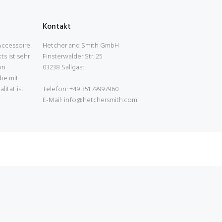
Kontakt
 Accessoire!
Hetcher and Smith GmbH
s ist sehr
Finsterwalder Str. 25
on
03238 Sallgast
be mit
ität ist
Telefon: +49 351 79997960
E-Mail: info@hetchersmith.com