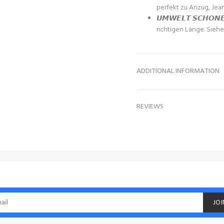
perfekt zu Anzug, Jean
𝙐𝙈𝙒𝙀𝙇𝙏 𝙎𝘾𝙃𝙊
richtigen Länge. Sieh
ADDITIONAL INFORMATION
REVIEWS
JOI