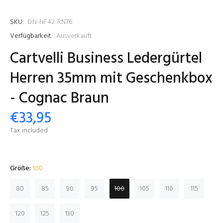
SKU:
DN-NF42-RN76
Verfügbarkeit:
Ausverkauft
Cartvelli Business Ledergürtel
Herren 35mm mit Geschenkbox
- Cognac Braun
€33,95
Tax included.
Größe:
100
80
85
90
95
100
105
110
115
120
125
130