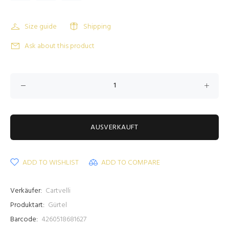
Size guide
Shipping
Ask about this product
AUSVERKAUFT
ADD TO WISHLIST
ADD TO COMPARE
Verkäufer:
Cartvelli
Produktart:
Gürtel
Barcode:
4260518681627