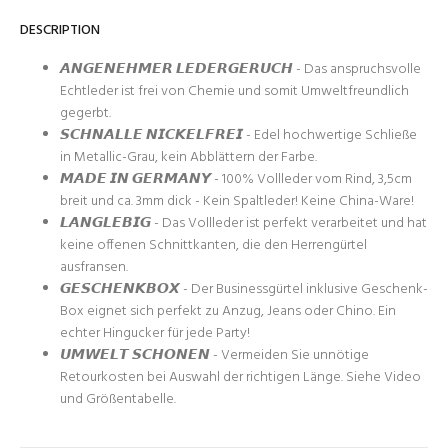
DESCRIPTION
𝘼𝙉𝙂𝙀𝙉𝙀𝙃𝙈𝙀𝙍 𝙇𝙀𝘿𝙀𝙍𝙂𝙀𝙍𝙐𝘾𝙃 - Das anspruchsvolle
Echtleder ist frei von Chemie und somit Umweltfreundlich
gegerbt.
𝙎𝘾𝙃𝙉𝘼𝙇𝙇𝙀 𝙉𝙄𝘾𝙆𝙀𝙇𝙁𝙍𝙀𝙄 - Edel hochwertige Schließe
in Metallic-Grau, kein Abblättern der Farbe.
𝙈𝘼𝘿𝙀 𝙄𝙉 𝙂𝙀𝙍𝙈𝘼𝙉𝙔 - 100% Vollleder vom Rind, 3,5cm
breit und ca. 3mm dick - Kein Spaltleder! Keine China-Ware!
𝙇𝘼𝙉𝙂𝙇𝙀𝘽𝙄𝙂 - Das Vollleder ist perfekt verarbeitet und hat
keine offenen Schnittkanten, die den Herrengürtel
ausfransen.
𝙂𝙀𝙎𝘾𝙃𝙀𝙉𝙆𝘽𝙊𝙓 - Der Businessgürtel inklusive Geschenk-
Box eignet sich perfekt zu Anzug, Jeans oder Chino. Ein
echter Hingucker für jede Party!
𝙐𝙈𝙒𝙀𝙇𝙏 𝙎𝘾𝙃𝙊𝙉𝙀𝙉 - Vermeiden Sie unnötige
Retourkosten bei Auswahl der richtigen Länge. Siehe Video
und Größentabelle.