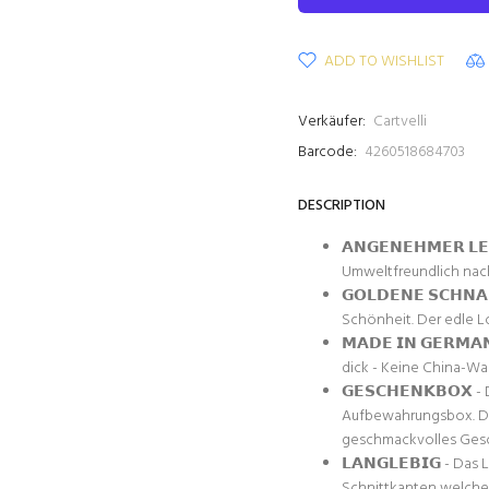
ADD TO WISHLIST
Verkäufer:
Cartvelli
Barcode:
4260518684703
DESCRIPTION
𝗔𝗡𝗚𝗘𝗡𝗘𝗛𝗠𝗘𝗥 𝗟
Umweltfreundlich nac
𝗚𝗢𝗟𝗗𝗘𝗡𝗘 𝗦𝗖𝗛𝗡
Schönheit. Der edle 
𝗠𝗔𝗗𝗘 𝗜𝗡 𝗚𝗘𝗥𝗠
dick - Keine China-Wa
𝗚𝗘𝗦𝗖𝗛𝗘𝗡𝗞𝗕𝗢𝗫 
Aufbewahrungsbox. Der
geschmackvolles Ges
𝗟𝗔𝗡𝗚𝗟𝗘𝗕𝗜𝗚 - Da
Schnittkanten welche 