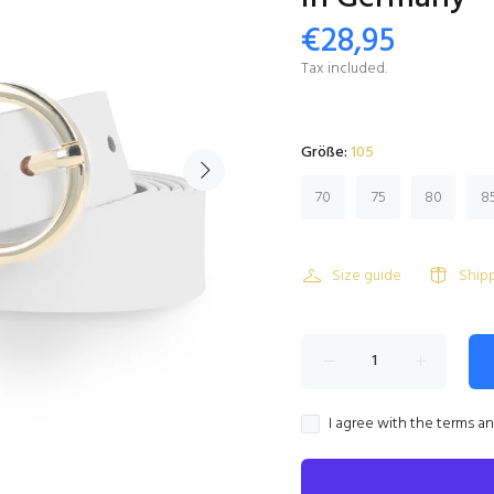
€28,95
Tax included.
Größe:
105
70
75
80
8
Size guide
Ship
I agree with the terms a