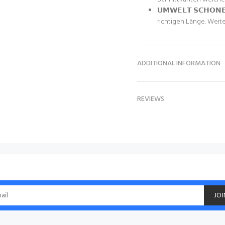
𝗨𝗠𝗪𝗘𝗟𝗧 𝗦𝗖𝗛𝗢
richtigen Länge. Weite
ADDITIONAL INFORMATION
REVIEWS
JOI