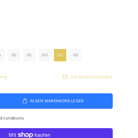
5
90
95
100
105
110
ping
Ask about this product
IN DEN WARENKORB LEGEN
nd conditions