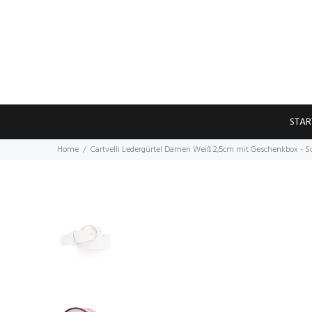
STAR
Home
Cartvelli Ledergürtel Damen Weiß 2,5cm mit Geschenkbox - S