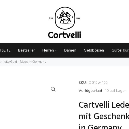
TSEITE
Bestseller
Herren
Damen
Geldbörsen
Gürtel kü
chließe Gold - Made in Germany
SKU:
DG19w-105
Verfügbarkeit:
10
auf Lager
Cartvelli Le
mit Geschenk
in Germany