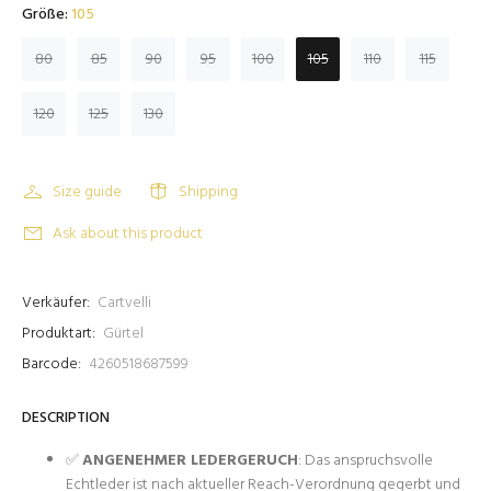
Größe:
105
80
85
90
95
100
105
110
115
120
125
130
Size guide
Shipping
Ask about this product
Verkäufer:
Cartvelli
Produktart:
Gürtel
Barcode:
4260518687599
DESCRIPTION
✅
ANGENEHMER LEDERGERUCH
: Das anspruchsvolle
Echtleder ist nach aktueller Reach-Verordnung gegerbt und