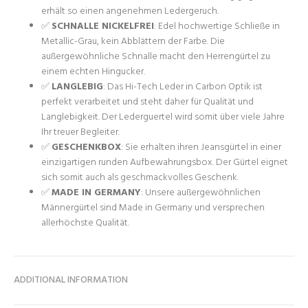
erhält so einen angenehmen Ledergeruch.
✅
SCHNALLE NICKELFREI
: Edel hochwertige Schließe in
Metallic-Grau, kein Abblättern der Farbe. Die
außergewöhnliche Schnalle macht den Herrengürtel zu
einem echten Hingucker.
✅
LANGLEBIG
: Das Hi-Tech Leder in Carbon Optik ist
perfekt verarbeitet und steht daher für Qualität und
Langlebigkeit. Der Lederguertel wird somit über viele Jahre
Ihr treuer Begleiter.
✅
GESCHENKBOX
: Sie erhalten ihren Jeansgürtel in einer
einzigartigen runden Aufbewahrungsbox. Der Gürtel eignet
sich somit auch als geschmackvolles Geschenk.
✅
MADE IN GERMANY
: Unsere außergewöhnlichen
Männergürtel sind Made in Germany und versprechen
allerhöchste Qualität.
ADDITIONAL INFORMATION