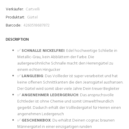
Verkäufer:
Cartvelli
Produktart:
Gürtel
Barcode:
4260518687872
DESCRIPTION
✅
SCHNALLE NICKELFREI
: Edel hochwertige Schließe in
Metallic-Grau, kein Abblättern der Farbe. Die
außergewöhnliche Schnalle macht den Herrengürtel zu
einem echten Hingucker
✅
LANGLEBIG
: Das Vollleder ist super verarbeitet und hat
keine offenen Schnittkanten die den Jeansgürtel ausfransen.
Der Gürtel wird somit über viele Jahre Dein treuer Begleiter
✅
ANGENEHMER LEDERGERUCH
: Das anspruchsvolle
Echtleder ist ohne Chemie und somit Umweltfreundlich
gegerbt. Dadurch erhält der Vollledergürtel für Herren einen
angenehmen Ledergeruch
✅
GESCHENKBOX
: Du erhältst Deinen cognac braunen
Männergürtel in einer einzigartigen runden