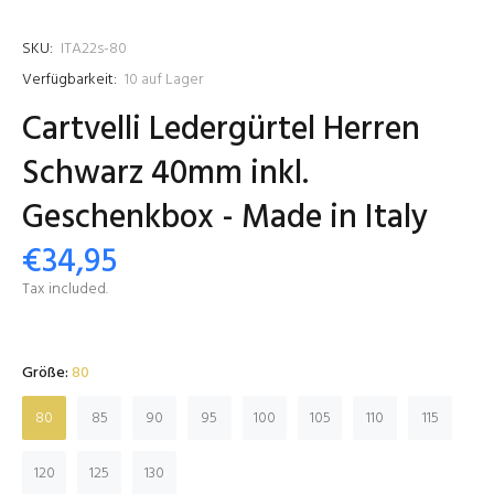
SKU:
ITA22s-80
Verfügbarkeit:
10
auf Lager
Cartvelli Ledergürtel Herren
Schwarz 40mm inkl.
Geschenkbox - Made in Italy
€34,95
Tax included.
Größe:
80
80
85
90
95
100
105
110
115
120
125
130