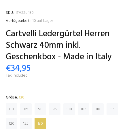
SKU:
ITA22s-130
Verfügbarkeit:
10
auf Lager
Cartvelli Ledergürtel Herren
Schwarz 40mm inkl.
Geschenkbox - Made in Italy
€34,95
Tax included.
Größe:
130
80
85
90
95
100
105
110
115
120
125
130