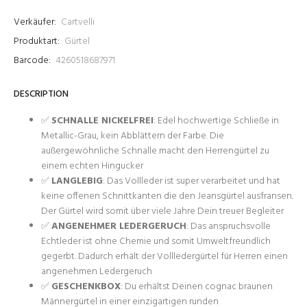
Verkäufer:
Cartvelli
Produktart:
Gürtel
Barcode:
4260518687971
DESCRIPTION
✅
SCHNALLE NICKELFREI
: Edel hochwertige Schließe in
Metallic-Grau, kein Abblättern der Farbe. Die
außergewöhnliche Schnalle macht den Herrengürtel zu
einem echten Hingucker
✅
LANGLEBIG
: Das Vollleder ist super verarbeitet und hat
keine offenen Schnittkanten die den Jeansgürtel ausfransen.
Der Gürtel wird somit über viele Jahre Dein treuer Begleiter
✅
ANGENEHMER LEDERGERUCH
: Das anspruchsvolle
Echtleder ist ohne Chemie und somit Umweltfreundlich
gegerbt. Dadurch erhält der Vollledergürtel für Herren einen
angenehmen Ledergeruch
✅
GESCHENKBOX
: Du erhältst Deinen cognac braunen
Männergürtel in einer einzigartigen runden