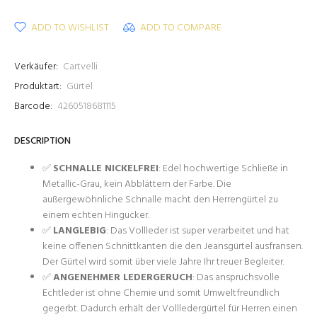
ADD TO WISHLIST
ADD TO COMPARE
Verkäufer:
Cartvelli
Produktart:
Gürtel
Barcode:
4260518681115
DESCRIPTION
✅
SCHNALLE NICKELFREI
: Edel hochwertige Schließe in
Metallic-Grau, kein Abblättern der Farbe. Die
außergewöhnliche Schnalle macht den Herrengürtel zu
einem echten Hingucker.
✅
LANGLEBIG
: Das Vollleder ist super verarbeitet und hat
keine offenen Schnittkanten die den Jeansgürtel ausfransen.
Der Gürtel wird somit über viele Jahre Ihr treuer Begleiter.
✅
ANGENEHMER LEDERGERUCH
: Das anspruchsvolle
Echtleder ist ohne Chemie und somit Umweltfreundlich
gegerbt. Dadurch erhält der Vollledergürtel für Herren einen