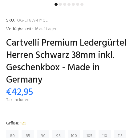
SKU:
QG-LF8W-HYQL
Verfügbarkeit:
16
auf Lager
Cartvelli Premium Ledergürtel
Herren Schwarz 38mm inkl.
Geschenkbox - Made in
Germany
€42,95
Tax included.
Größe:
125
80
85
90
95
100
105
110
115