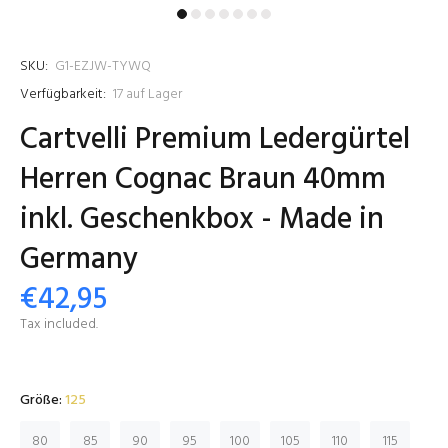
SKU:
G1-EZJW-TYWQ
Verfügbarkeit:
17
auf Lager
Cartvelli Premium Ledergürtel
Herren Cognac Braun 40mm
inkl. Geschenkbox - Made in
Germany
€42,95
Tax included.
Größe:
125
80
85
90
95
100
105
110
115