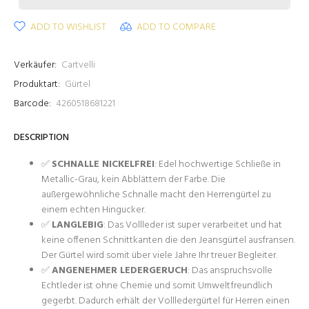
ADD TO WISHLIST
ADD TO COMPARE
Verkäufer:
Cartvelli
Produktart:
Gürtel
Barcode:
4260518681221
DESCRIPTION
✅
SCHNALLE NICKELFREI
: Edel hochwertige Schließe in
Metallic-Grau, kein Abblättern der Farbe. Die
außergewöhnliche Schnalle macht den Herrengürtel zu
einem echten Hingucker.
✅
LANGLEBIG
: Das Vollleder ist super verarbeitet und hat
keine offenen Schnittkanten die den Jeansgürtel ausfransen.
Der Gürtel wird somit über viele Jahre Ihr treuer Begleiter.
✅
ANGENEHMER LEDERGERUCH
: Das anspruchsvolle
Echtleder ist ohne Chemie und somit Umweltfreundlich
gegerbt. Dadurch erhält der Vollledergürtel für Herren einen