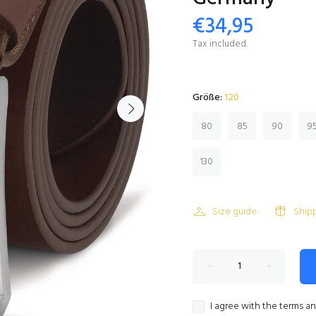
€34,95
Tax included.
Größe:
120
80
85
90
9
130
Size guide
Ship
I agree with the terms a