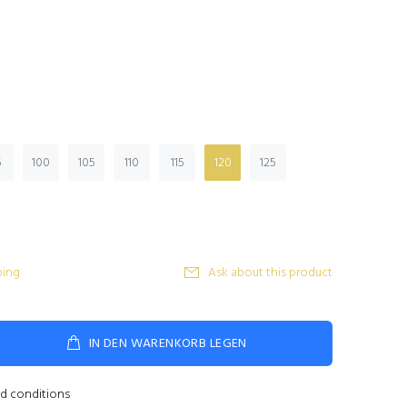
5
100
105
110
115
120
125
ping
Ask about this product
IN DEN WARENKORB LEGEN
nd conditions