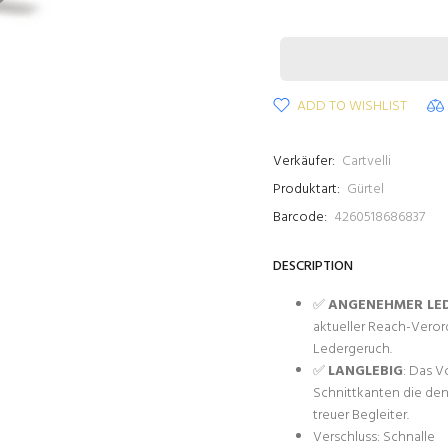
ADD TO WISHLIST
Verkäufer:
Cartvelli
Produktart:
Gürtel
Barcode:
4260518686837
DESCRIPTION
✅
ANGENEHMER LE
aktueller Reach-Vero
Ledergeruch.
✅
LANGLEBIG
: Das V
Schnittkanten die den 
treuer Begleiter.
Verschluss: Schnalle