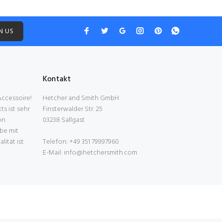
N US
Kontakt
 Accessoire!
Hetcher and Smith GmbH
s ist sehr
Finsterwalder Str. 25
on
03238 Sallgast
be mit
ität ist
Telefon: +49 351 79997960
E-Mail: info@hetchersmith.com