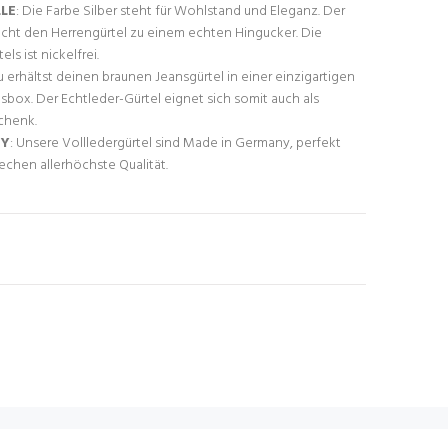
LE
: Die Farbe Silber steht für Wohlstand und Eleganz. Der
cht den Herrengürtel zu einem echten Hingucker. Die
ls ist nickelfrei.
u erhältst deinen braunen Jeansgürtel in einer einzigartigen
ox. Der Echtleder-Gürtel eignet sich somit auch als
chenk.
NY
: Unsere Vollledergürtel sind Made in Germany, perfekt
echen allerhöchste Qualität.