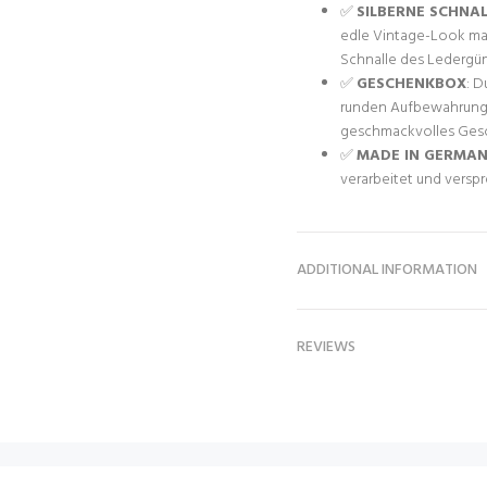
✅
SILBERNE SCHNAL
edle Vintage-Look ma
Schnalle des Ledergürte
✅
GESCHENKBOX
: D
runden Aufbewahrungsb
geschmackvolles Ges
✅
MADE IN GERMA
verarbeitet und verspr
ADDITIONAL INFORMATION
REVIEWS