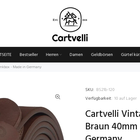
TSEITE
Bestseller
Herren
Damen
Geldbörsen
Gürtel kü
henkbox - Made in Germany
SKU:
BS21b-120
Verfügbarkeit:
10
auf Lager
Cartvelli Vin
Braun 40mm i
Germany