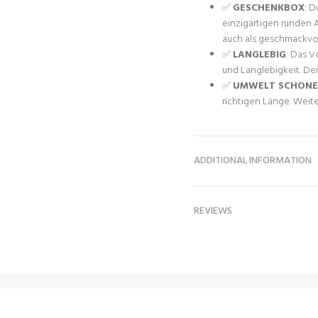
✅
GESCHENKBOX
: D
einzigartigen runden 
auch als geschmackvo
✅
LANGLEBIG
: Das V
und Langlebigkeit. Der 
✅
UMWELT SCHON
richtigen Länge. Weite
ADDITIONAL INFORMATION
REVIEWS