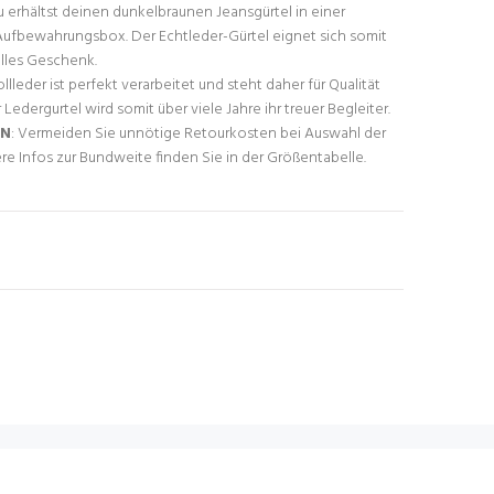
u erhältst deinen dunkelbraunen Jeansgürtel in einer
Aufbewahrungsbox. Der Echtleder-Gürtel eignet sich somit
lles Geschenk.
ollleder ist perfekt verarbeitet und steht daher für Qualität
Ledergurtel wird somit über viele Jahre ihr treuer Begleiter.
EN
: Vermeiden Sie unnötige Retourkosten bei Auswahl der
re Infos zur Bundweite finden Sie in der Größentabelle.