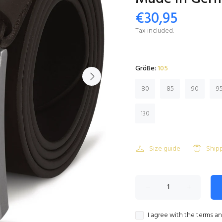
€30,95
Tax included.
Größe:
105
80
85
90
9
130
Size guide
Ship
I agree with the terms a