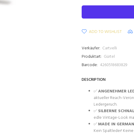
ADD TO WISHLIST
Verkäufer:
Cartvelli
Produktart:
Gürtel
Barcode:
4260518683829
DESCRIPTION
✅
ANGENEHMER LE
aktueller Reach-Vero
Ledergeruch.
✅
SILBERNE SCHNAL
edle Vintage-Look ma
✅
MADE IN GERMA
Kein Spaltleder! Kein