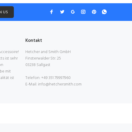
N US
Kontakt
 Accessoire!
Hetcher and Smith GmbH
s ist sehr
Finsterwalder Str. 25
on
03238 Sallgast
be mit
ität ist
Telefon: +49 351 79997960
E-Mail: info@hetchersmith.com