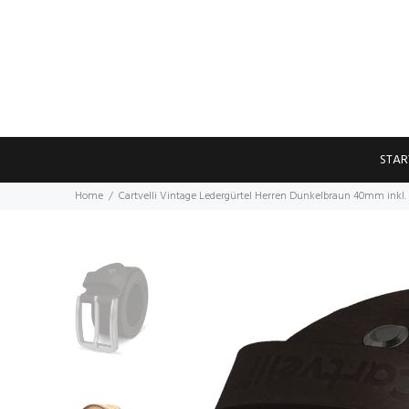
STAR
Home
Cartvelli Vintage Ledergürtel Herren Dunkelbraun 40mm ink