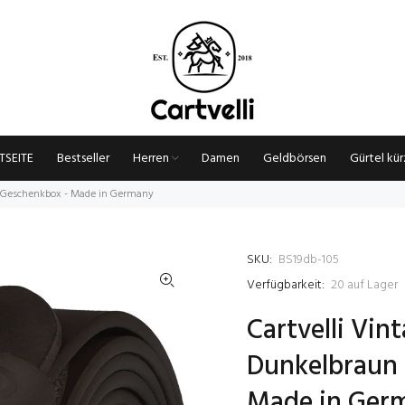
TSEITE
Bestseller
Herren
Damen
Geldbörsen
Gürtel kü
l. Geschenkbox - Made in Germany
SKU:
BS19db-105
Verfügbarkeit:
20
auf Lager
Cartvelli Vin
Dunkelbraun 
Made in Ger