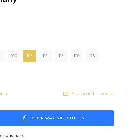
5
100
105
110
115
120
125
ping
Ask about this product
IN DEN WARENKORB LEGEN
nd conditions