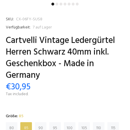
SKU:
CX-06FY-SUS8
Verfügbarkeit:
7
auf Lager
Cartvelli Vintage Ledergürtel
Herren Schwarz 40mm inkl.
Geschenkbox - Made in
Germany
€30,95
Tax included.
Größe:
85
80
85
90
95
100
105
110
115