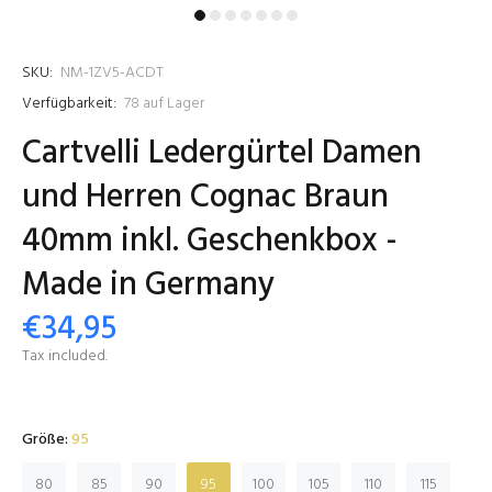
SKU:
NM-1ZV5-ACDT
Verfügbarkeit:
78
auf Lager
Cartvelli Ledergürtel Damen
und Herren Cognac Braun
40mm inkl. Geschenkbox -
Made in Germany
€34,95
Tax included.
Größe:
95
80
85
90
95
100
105
110
115