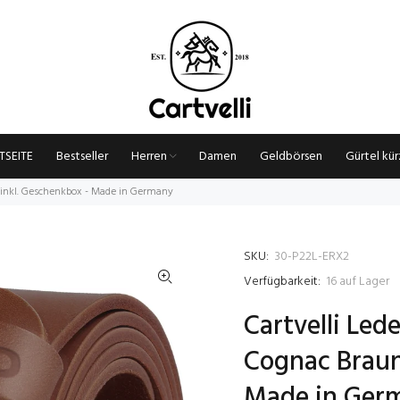
TSEITE
Bestseller
Herren
Damen
Geldbörsen
Gürtel kü
inkl. Geschenkbox - Made in Germany
SKU:
30-P22L-ERX2
Verfügbarkeit:
16
auf Lager
Cartvelli Le
Cognac Braun
Made in Ger