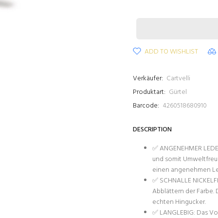
ADD TO WISHLIST
Verkäufer:
Cartvelli
Produktart:
Gürtel
Barcode:
4260518680910
DESCRIPTION
✅ ANGENEHMER LEDERG
und somit Umweltfreund
einen angenehmen Le
✅ SCHNALLE NICKELFREI
Abblättern der Farbe.
echten Hingucker.
✅ LANGLEBIG: Das Voll