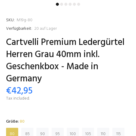
SKU:
M19g-80
Verfügbarkeit:
20
auf Lager
Cartvelli Premium Ledergürtel
Herren Grau 40mm inkl.
Geschenkbox - Made in
Germany
€42,95
Tax included.
Größe:
80
80
85
90
95
100
105
110
115