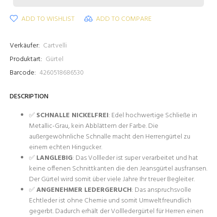
ADD TO WISHLIST
ADD TO COMPARE
Verkäufer:
Cartvelli
Produktart:
Gürtel
Barcode:
4260518686530
DESCRIPTION
✅
SCHNALLE NICKELFREI
: Edel hochwertige Schließe in
Metallic-Grau, kein Abblättern der Farbe. Die
außergewöhnliche Schnalle macht den Herrengürtel zu
einem echten Hingucker.
✅
LANGLEBIG
: Das Vollleder ist super verarbeitet und hat
keine offenen Schnittkanten die den Jeansgürtel ausfransen.
Der Gürtel wird somit über viele Jahre Ihr treuer Begleiter.
✅
ANGENEHMER LEDERGERUCH
: Das anspruchsvolle
Echtleder ist ohne Chemie und somit Umweltfreundlich
gegerbt. Dadurch erhält der Vollledergürtel für Herren einen