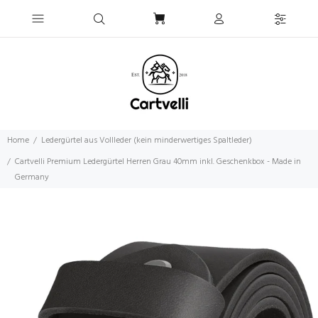
Home
Ledergürtel aus Vollleder (kein minderwertiges Spaltleder)
Cartvelli Premium Ledergürtel Herren Grau 40mm inkl. Geschenkbox - Made in
Germany