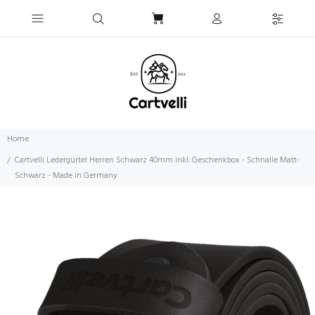
Home
Cartvelli Ledergürtel Herren Schwarz 40mm inkl. Geschenkbox - Schnalle Matt-
Schwarz - Made in Germany