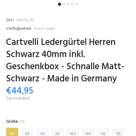
SKU:
MB21s-80
Verfügbarkeit:
8
auf Lager
Cartvelli Ledergürtel Herren
Schwarz 40mm inkl.
Geschenkbox - Schnalle Matt-
Schwarz - Made in Germany
€44,95
Tax included.
Größe:
80
80
85
90
95
100
105
110
115