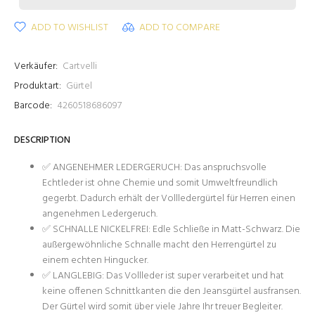
ADD TO WISHLIST
ADD TO COMPARE
Verkäufer:
Cartvelli
Produktart:
Gürtel
Barcode:
4260518686097
DESCRIPTION
✅ ANGENEHMER LEDERGERUCH: Das anspruchsvolle
Echtleder ist ohne Chemie und somit Umweltfreundlich
gegerbt. Dadurch erhält der Vollledergürtel für Herren einen
angenehmen Ledergeruch.
✅ SCHNALLE NICKELFREI: Edle Schließe in Matt-Schwarz. Die
außergewöhnliche Schnalle macht den Herrengürtel zu
einem echten Hingucker.
✅ LANGLEBIG: Das Vollleder ist super verarbeitet und hat
keine offenen Schnittkanten die den Jeansgürtel ausfransen.
Der Gürtel wird somit über viele Jahre Ihr treuer Begleiter.