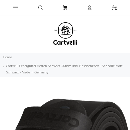
Home
Cartvelli Ledergürtel Herren Schwarz 40mm inkl. Geschenkbox - Schnalle Matt-
Schwarz - Made in Germany