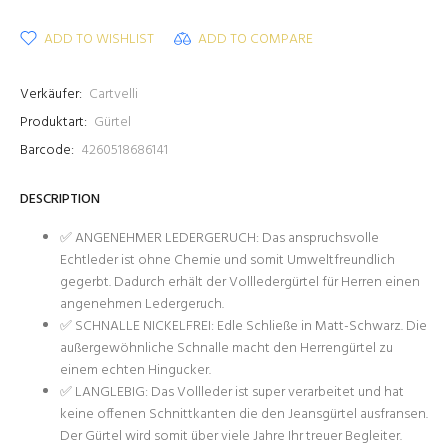
ADD TO WISHLIST
ADD TO COMPARE
Verkäufer:
Cartvelli
Produktart:
Gürtel
Barcode:
4260518686141
DESCRIPTION
✅ ANGENEHMER LEDERGERUCH: Das anspruchsvolle
Echtleder ist ohne Chemie und somit Umweltfreundlich
gegerbt. Dadurch erhält der Vollledergürtel für Herren einen
angenehmen Ledergeruch.
✅ SCHNALLE NICKELFREI: Edle Schließe in Matt-Schwarz. Die
außergewöhnliche Schnalle macht den Herrengürtel zu
einem echten Hingucker.
✅ LANGLEBIG: Das Vollleder ist super verarbeitet und hat
keine offenen Schnittkanten die den Jeansgürtel ausfransen.
Der Gürtel wird somit über viele Jahre Ihr treuer Begleiter.