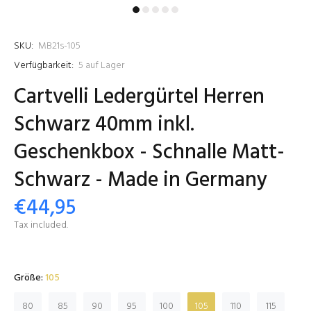
SKU:
MB21s-105
Verfügbarkeit:
5
auf Lager
Cartvelli Ledergürtel Herren
Schwarz 40mm inkl.
Geschenkbox - Schnalle Matt-
Schwarz - Made in Germany
€44,95
Tax included.
Größe:
105
80
85
90
95
100
105
110
115